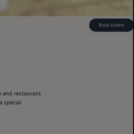
Book tickets
op and restaurant
a special