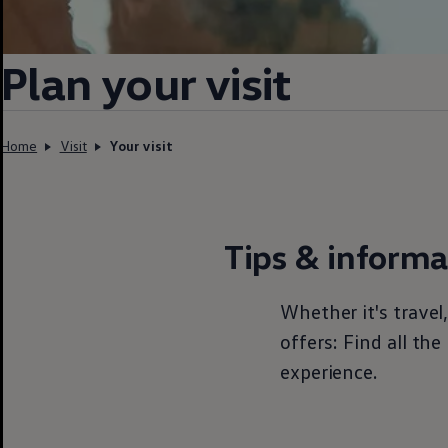
Plan your visit
Home
Visit
Your visit
Tips & informa
Whether it's travel,
offers: Find all th
experience.