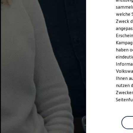
sammeln 
welche S
Zweck di
angepass
Erschein
Kampagne
haben od
eindeuti
Informat
Volkswa
Ihnen a
nutzen d
Zwecken.
Seitenfu