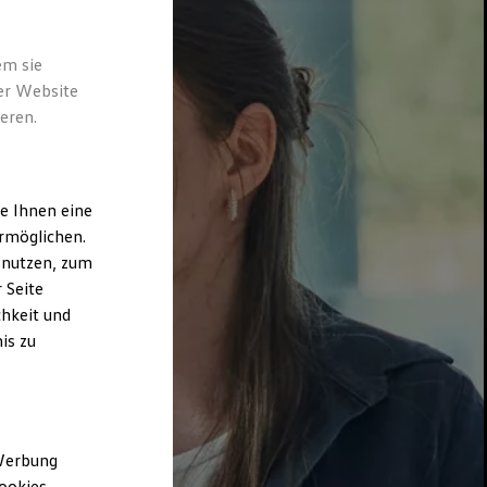
em sie
der Website
eren.
e Ihnen eine
rmöglichen.
 nutzen, zum
 Seite
hkeit und
is zu
 Werbung
ookies