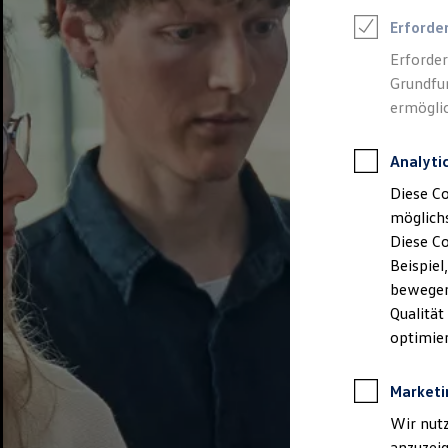
How to book
Venue hire
Erforde
Rooms for rent
Erforder
ID. Forum
ID. Circle
Grundfun
ID. Studio
ermöglic
ID. Floor
ID. Square
ID. Store
Analyti
ID. Globe
ID. Lounge
Diese Co
About us
möglichs
Showcase Transformation & Innovation
Diese C
Commitment
We drive football
Beispiel
Architecture
bewegen
Qualität
optimier
Marketi
Wir nutz
anzuzei