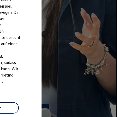
ispiel,
ewegen. Der
sen
e
on
ite besucht
 auf einer
B.
n, sodass
 kann. Wir
arketing
it
n