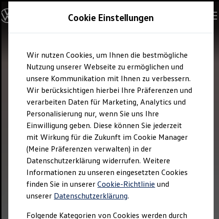
Visit
GLÄSERNE MANUFAKTUR
Cookie Einstellungen
Your visit
Where to find us
Opening Hours
Skip to
Skip
Charging & Parking
Wir nutzen Cookies, um Ihnen die bestmögliche
main
to
Accessibility
content
footer
Shop
Nutzung unserer Webseite zu ermöglichen und
Restaurant
unsere Kommunikation mit Ihnen zu verbessern.
Guided tours & experiences
Wir berücksichtigen hierbei Ihre Präferenzen und
Premium Tour
Basic tour
verarbeiten Daten für Marketing, Analytics und
Guided tour in plain language
Personalisierung nur, wenn Sie uns Ihre
ID.3 "Do it yourself" Tour
Einwilligung geben. Diese können Sie jederzeit
Children & Families
Kid.s Tour
mit Wirkung für die Zukunft im Cookie Manager
Birthday
(Meine Präferenzen verwalten) in der
Educational offers
Datenschutzerklärung widerrufen. Weitere
School laboratory
Career & Study Orientation
Informationen zu unseren eingesetzten Cookies
Authorities & Institutions
finden Sie in unserer
Cookie-Richtlinie
und
Test drives & advice
unserer
Datenschutzerklärung
.
ID. Test drive
ID. Product advice
Car pick-up
Folgende Kategorien von Cookies werden durch