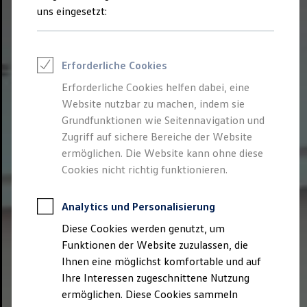
How to book
uns eingesetzt:
Venue hire
Rooms for rent
ID. Forum
ID. Circle
Erforderliche Cookies
ID. Studio
ID. Floor
Erforderliche Cookies helfen dabei, eine
ID. Square
Website nutzbar zu machen, indem sie
ID. Store
ID. Globe
Grundfunktionen wie Seitennavigation und
ID. Lounge
Zugriff auf sichere Bereiche der Website
About us
ermöglichen. Die Website kann ohne diese
Showcase Transformation & Innovation
Commitment
Cookies nicht richtig funktionieren.
We drive football
Architecture
Analytics und Personalisierung
Diese Cookies werden genutzt, um
Funktionen der Website zuzulassen, die
Ihnen eine möglichst komfortable und auf
Ihre Interessen zugeschnittene Nutzung
ermöglichen. Diese Cookies sammeln