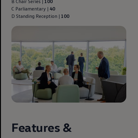
B Chair Series |
100
C Parliamentary |
40
D Standing Reception |
100
Features &