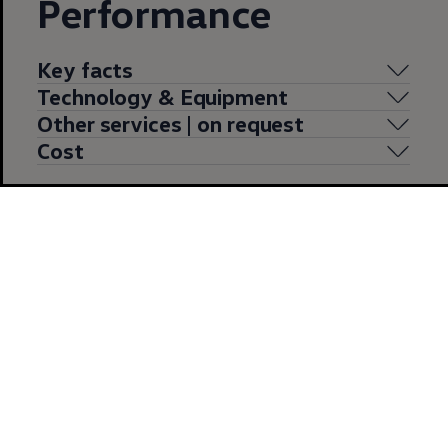
Performance
Key facts
Technology & Equipment
Other services | on request
Cost
Show More (1)
Enable fullscreen mode