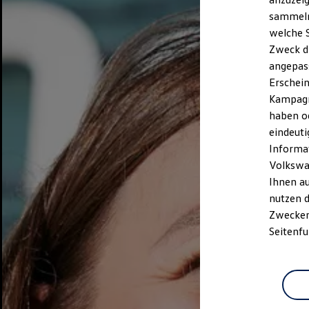
sammeln 
welche S
Zweck di
angepass
Erschein
Kampagne
haben od
eindeuti
Informat
Volkswa
Ihnen a
nutzen d
Zwecken.
Seitenfu