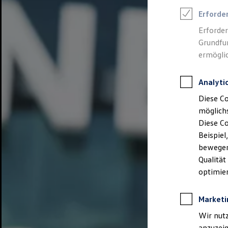
How to book
Venue hire
Erforde
Rooms for rent
Erforder
ID. Forum
ID. Circle
Grundfun
ID. Studio
ermöglic
ID. Floor
ID. Square
ID. Store
Analyti
ID. Globe
ID. Lounge
Diese Co
About us
möglichs
Showcase Transformation & Innovation
Diese C
Commitment
We drive football
Beispiel
Architecture
bewegen
Qualität
optimier
Marketi
Wir nutz
anzuzei