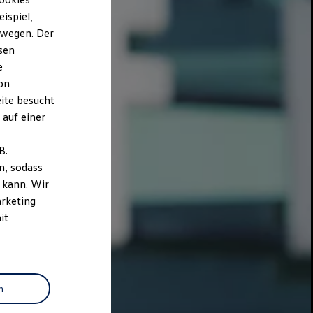
ispiel,
ewegen. Der
sen
e
on
ite besucht
 auf einer
B.
n, sodass
 kann. Wir
arketing
it
n