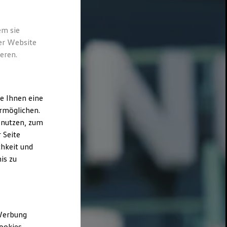
em sie
der Website
eren.
e Ihnen eine
rmöglichen.
 nutzen, zum
 Seite
hkeit und
is zu
 Werbung
ookies