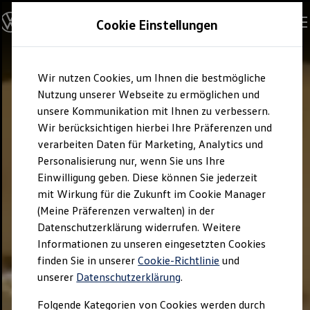
Visit
GLÄSERNE MANUFAKTUR
Cookie Einstellungen
Your visit
Where to find us
Opening Hours
Skip to
Skip
Charging & Parking
Wir nutzen Cookies, um Ihnen die bestmögliche
main
to
Accessibility
content
footer
Shop
Nutzung unserer Webseite zu ermöglichen und
Restaurant
unsere Kommunikation mit Ihnen zu verbessern.
Guided tours & experiences
Wir berücksichtigen hierbei Ihre Präferenzen und
Premium Tour
Basic tour
verarbeiten Daten für Marketing, Analytics und
Guided tour in plain language
Personalisierung nur, wenn Sie uns Ihre
ID.3 "Do it yourself" Tour
Einwilligung geben. Diese können Sie jederzeit
Children & Families
Kid.s Tour
mit Wirkung für die Zukunft im Cookie Manager
Birthday
(Meine Präferenzen verwalten) in der
Educational offers
Datenschutzerklärung widerrufen. Weitere
School laboratory
Career & Study Orientation
Informationen zu unseren eingesetzten Cookies
Authorities & Institutions
finden Sie in unserer
Cookie-Richtlinie
und
Test drives & advice
unserer
Datenschutzerklärung
.
ID. Test drive
ID. Product advice
Car pick-up
Folgende Kategorien von Cookies werden durch