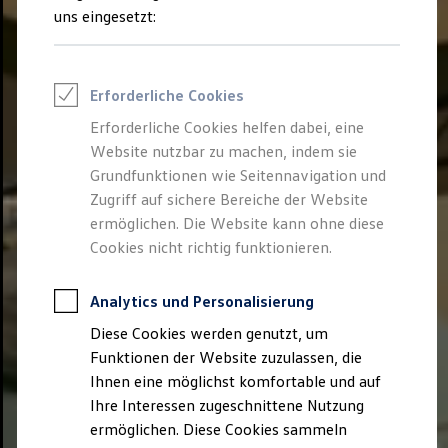
How to book
uns eingesetzt:
Venue hire
Rooms for rent
ID. Forum
ID. Circle
Erforderliche Cookies
ID. Studio
ID. Floor
Erforderliche Cookies helfen dabei, eine
ID. Square
Website nutzbar zu machen, indem sie
ID. Store
ID. Globe
Grundfunktionen wie Seitennavigation und
ID. Lounge
Zugriff auf sichere Bereiche der Website
About us
ermöglichen. Die Website kann ohne diese
Showcase Transformation & Innovation
Commitment
Cookies nicht richtig funktionieren.
We drive football
Architecture
Analytics und Personalisierung
Diese Cookies werden genutzt, um
Funktionen der Website zuzulassen, die
Ihnen eine möglichst komfortable und auf
Ihre Interessen zugeschnittene Nutzung
ermöglichen. Diese Cookies sammeln