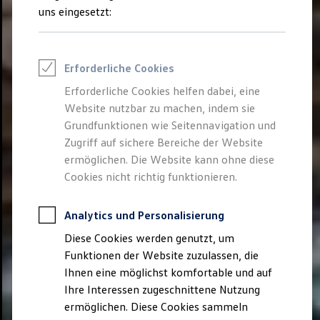
How to book
uns eingesetzt:
Venue hire
Rooms for rent
ID. Forum
ID. Circle
Erforderliche Cookies
ID. Studio
ID. Floor
Erforderliche Cookies helfen dabei, eine
ID. Square
Website nutzbar zu machen, indem sie
ID. Store
ID. Globe
Grundfunktionen wie Seitennavigation und
ID. Lounge
Zugriff auf sichere Bereiche der Website
About us
ermöglichen. Die Website kann ohne diese
Showcase Transformation & Innovation
Commitment
Cookies nicht richtig funktionieren.
We drive football
Architecture
Analytics und Personalisierung
Diese Cookies werden genutzt, um
Funktionen der Website zuzulassen, die
Ihnen eine möglichst komfortable und auf
Ihre Interessen zugeschnittene Nutzung
ermöglichen. Diese Cookies sammeln